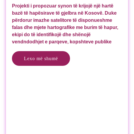
Projekti i propozuar synon të krijojë një hartë
bazë të hapësirave të gjelbra në Kosovë. Duke
përdorur imazhe satelitore të disponueshme
falas dhe mjete hartografike me burim të hapur,
ekipi do të identifikojë dhe shënojë
vendndodhjet e parqeve, kopshteve publike
Lexo më shumë