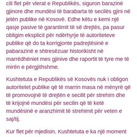
cili flet për vlerat e Republikës, siguron barazinë
gjinore dhe mundësi të barabarta të secilës gjini në
jetën publike në Kosovë. Edhe këtu e kemi një
qasje pasive të garantimit të së drejtës, pa pasur
obligim eksplicit për ndërhyrje të autoriteteve
publike që do ta korrigjonte padrejtësinë e
pabarazinë e shtresëzuar historikisht në
marrëdhëniet mes gjinive dhe raportit të tyre me të
mirën e përgjithshme.
Kushtetuta e Republikës së Kosovës nuk i obligon
autoritetet publike që të marrin masa në mënyrë që
të promovojnë të drejtën e secilit për strehim dhe
të krijojnë mundësi për secilin që të ketë
mundësinë e aranzhimit të strehimit për veten e
saj/tij.
Kur flet për mjedisin, Kushtetuta e ka një moment