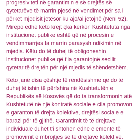
progresiviteti në garantimin e së drejtës së
qytetarëve të marrin pjesë në vendimet për sa i
përket mjedisit jetësor ku ajo/ai jetojnë (Neni 52).
Mirëpo edhe këto krejt çka kërkon Kushtetuta nga
institucionet publike është që në procesin e
vendimmarrjes ta marrin parasysh ndikimin në
mjedis. Këtu do të duhej të obligoheshin
institucionet publike që t’ia garantojnë secilit
qytetar të drejtën për një mjedis të shëndetshëm.
Këto janë disa çështje të rëndësishme që do të
duhej të ishin të përfshira në Kushtetutën e
Republikës së Kosovës që do ta transformonin atë
Kushtetutë në një kontratë sociale e cila promovon
e garanton të drejta kolektive, drejtësi sociale e
barazi për të gjithë. Garantimit të të drejtave
individuale duhet t’i shtohen edhe elemente të
promovimit e mbrojtjes së të drejtave kolektive.