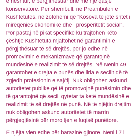
e heshtur, e përgjithësuar dhe me një qasje
konservatore. Për shembull, në Preambulën e
Kushtetutës, ne zotohemi që “Kosova të jetë shtet i
mirëqenies ekonomike dhe i prosperitetit social”.
Por pastaj në pikat specifike ku trajtohen këto
çështje Kushtetuta mjaftohet në garantimin e
përgjithësuar të së drejtës, por jo edhe në
promovimin e mekanizmave që garantojnë
mundësinë e realizimit të së drejtës. Në Nenin 49
garantohet e drejta e punës dhe liria e secilit që të
zgjedh profesionin e saj/tij. Nuk obligohen askund
autoritetet publike që të promovojnë punësimin dhe
të garantojnë që secili qytetar ta ketë mundësinë e
realizimit të së drejtës në punë. Në të njëjtin drejtim
nuk obligohen askund autoritetet të marrin
përgjegjësinë për mbrojtjen e fuqisë punëtore.
E njëjta vlen edhe për barazinë gjinore. Neni i 7 i