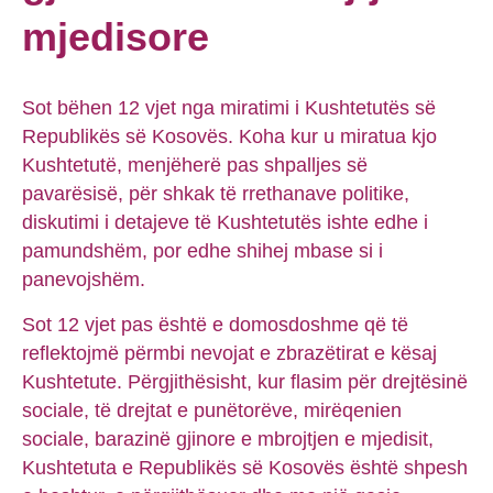
mjedisore
Sot bëhen 12 vjet nga miratimi i Kushtetutës së
Republikës së Kosovës. Koha kur u miratua kjo
Kushtetutë, menjëherë pas shpalljes së
pavarësisë, për shkak të rrethanave politike,
diskutimi i detajeve të Kushtetutës ishte edhe i
pamundshëm, por edhe shihej mbase si i
panevojshëm.
Sot 12 vjet pas është e domosdoshme që të
reflektojmë përmbi nevojat e zbrazëtirat e kësaj
Kushtetute. Përgjithësisht, kur flasim për drejtësinë
sociale, të drejtat e punëtorëve, mirëqenien
sociale, barazinë gjinore e mbrojtjen e mjedisit,
Kushtetuta e Republikës së Kosovës është shpesh