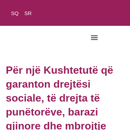
SQ
SR
Rreth Nesh
Për një Kushtetutë që
garanton drejtësi
sociale, të drejta të
punëtorëve, barazi
gjinore dhe mbrojtje