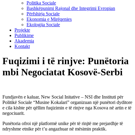
Politika Sociale
Bashkëpunimi Rajonal dhe Integrimi Evropian
Përfshirja Sociale
Ekonomia e Mirëqenies
Ekologjia Sociale
Projekte
Publikime
Akademia
Kontakt
Fuqizimi i të rinjve: Punëtoria
mbi Negociatat Kosovë-Serbi
Fundjavën e kaluar, New Social Initative – NSI dhe Instituti për
Politikë Sociale “Musine Kokalari” organizuan një punëtori dyditore
e cila kishte për qëllim fuqizimin e të rinjve nga Kosova në artin e të
negociuarit.
Punëtoria ofroi një platformë unike për të rinjtë me prejardhje të
ndryshme etnike për t’u angazhuar në mësimin praktik.