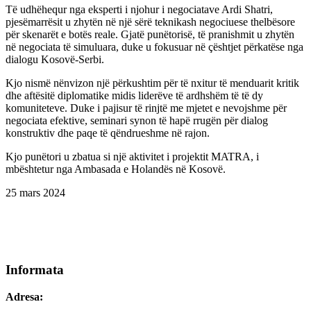
Të udhëhequr nga eksperti i njohur i negociatave Ardi Shatri,
pjesëmarrësit u zhytën në një sërë teknikash negociuese thelbësore
për skenarët e botës reale. Gjatë punëtorisë, të pranishmit u zhytën
në negociata të simuluara, duke u fokusuar në çështjet përkatëse nga
dialogu Kosovë-Serbi.
Kjo nismë nënvizon një përkushtim për të nxitur të menduarit kritik
dhe aftësitë diplomatike midis liderëve të ardhshëm të të dy
komuniteteve. Duke i pajisur të rinjtë me mjetet e nevojshme për
negociata efektive, seminari synon të hapë rrugën për dialog
konstruktiv dhe paqe të qëndrueshme në rajon.
Kjo punëtori u zbatua si një aktivitet i projektit MATRA, i
mbështetur nga Ambasada e Holandës në Kosovë.
25 mars 2024
Informata
Adresa: