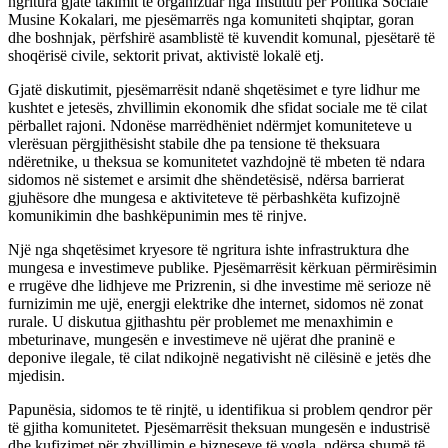
ngritura gjatë takimit të organizuar nga Instituti për Politika Sociale
Musine Kokalari, me pjesëmarrës nga komuniteti shqiptar, goran
dhe boshnjak, përfshirë asamblistë të kuvendit komunal, pjesëtarë të
shoqërisë civile, sektorit privat, aktivistë lokalë etj.
Gjatë diskutimit, pjesëmarrësit ndanë shqetësimet e tyre lidhur me
kushtet e jetesës, zhvillimin ekonomik dhe sfidat sociale me të cilat
përballet rajoni. Ndonëse marrëdhëniet ndërmjet komuniteteve u
vlerësuan përgjithësisht stabile dhe pa tensione të theksuara
ndëretnike, u theksua se komunitetet vazhdojnë të mbeten të ndara
sidomos në sistemet e arsimit dhe shëndetësisë, ndërsa barrierat
gjuhësore dhe mungesa e aktiviteteve të përbashkëta kufizojnë
komunikimin dhe bashkëpunimin mes të rinjve.
Një nga shqetësimet kryesore të ngritura ishte infrastruktura dhe
mungesa e investimeve publike. Pjesëmarrësit kërkuan përmirësimin
e rrugëve dhe lidhjeve me Prizrenin, si dhe investime më serioze në
furnizimin me ujë, energji elektrike dhe internet, sidomos në zonat
rurale. U diskutua gjithashtu për problemet me menaxhimin e
mbeturinave, mungesën e investimeve në ujërat dhe praninë e
deponive ilegale, të cilat ndikojnë negativisht në cilësinë e jetës dhe
mjedisin.
Papunësia, sidomos te të rinjtë, u identifikua si problem qendror për
të gjitha komunitetet. Pjesëmarrësit theksuan mungesën e industrisë
dhe kufizimet për zhvillimin e bizneseve të vogla, ndërsa shumë të