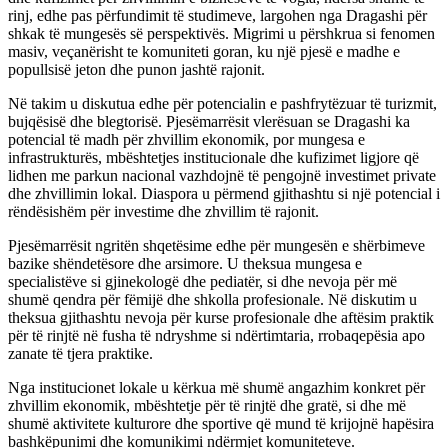
rinj, edhe pas përfundimit të studimeve, largohen nga Dragashi për
shkak të mungesës së perspektivës. Migrimi u përshkrua si fenomen
masiv, veçanërisht te komuniteti goran, ku një pjesë e madhe e
popullsisë jeton dhe punon jashtë rajonit.
Në takim u diskutua edhe për potencialin e pashfrytëzuar të turizmit,
bujqësisë dhe blegtorisë. Pjesëmarrësit vlerësuan se Dragashi ka
potencial të madh për zhvillim ekonomik, por mungesa e
infrastrukturës, mbështetjes institucionale dhe kufizimet ligjore që
lidhen me parkun nacional vazhdojnë të pengojnë investimet private
dhe zhvillimin lokal. Diaspora u përmend gjithashtu si një potencial i
rëndësishëm për investime dhe zhvillim të rajonit.
Pjesëmarrësit ngritën shqetësime edhe për mungesën e shërbimeve
bazike shëndetësore dhe arsimore. U theksua mungesa e
specialistëve si gjinekologë dhe pediatër, si dhe nevoja për më
shumë qendra për fëmijë dhe shkolla profesionale. Në diskutim u
theksua gjithashtu nevoja për kurse profesionale dhe aftësim praktik
për të rinjtë në fusha të ndryshme si ndërtimtaria, rrobaqepësia apo
zanate të tjera praktike.
Nga institucionet lokale u kërkua më shumë angazhim konkret për
zhvillim ekonomik, mbështetje për të rinjtë dhe gratë, si dhe më
shumë aktivitete kulturore dhe sportive që mund të krijojnë hapësira
bashkëpunimi dhe komunikimi ndërmjet komuniteteve.