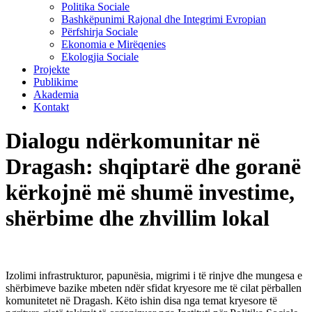
Politika Sociale
Bashkëpunimi Rajonal dhe Integrimi Evropian
Përfshirja Sociale
Ekonomia e Mirëqenies
Ekologjia Sociale
Projekte
Publikime
Akademia
Kontakt
Dialogu ndërkomunitar në
Dragash: shqiptarë dhe goranë
kërkojnë më shumë investime,
shërbime dhe zhvillim lokal
Izolimi infrastrukturor, papunësia, migrimi i të rinjve dhe mungesa e
shërbimeve bazike mbeten ndër sfidat kryesore me të cilat përballen
komunitetet në Dragash. Këto ishin disa nga temat kryesore të