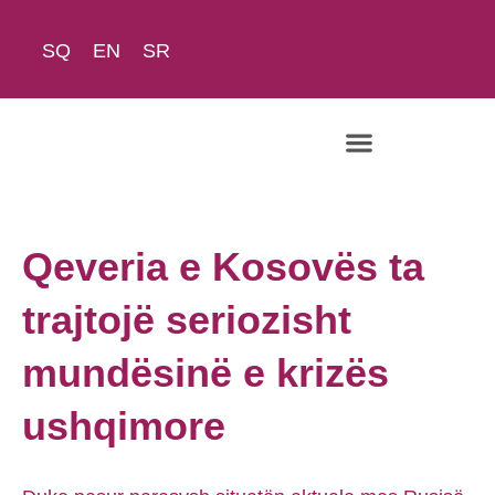
SQ
EN
SR
Rreth Nesh
Qeveria e Kosovës ta
trajtojë seriozisht
mundësinë e krizës
ushqimore