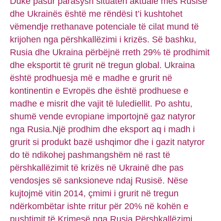
Duke pasur parasysh situatën aktuale mes Rusisë
dhe Ukrainës është me rëndësi t’i kushtohet
vëmendje rrethanave potenciale të cilat mund të
krijohen nga përshkallëzimi i krizës. Së bashku,
Rusia dhe Ukraina përbëjnë rreth 29% të prodhimit
dhe eksportit të grurit në tregun global. Ukraina
është prodhuesja më e madhe e grurit në
kontinentin e Evropës dhe është prodhuese e
madhe e misrit dhe vajit të lulediellit. Po ashtu,
shumë vende evropiane importojnë gaz natyror
nga Rusia.Një prodhim dhe eksport aq i madh i
grurit si produkt bazë ushqimor dhe i gazit natyror
do të ndikohej pashmangshëm në rast të
përshkallëzimit të krizës në Ukrainë dhe pas
vendosjes së sanksioneve ndaj Rusisë. Nëse
kujtojmë vitin 2014, çmimi i grurit në tregun
ndërkombëtar ishte rritur për 20% në kohën e
pushtimit të Krimesë nga Rusia.Përshkallëzimi