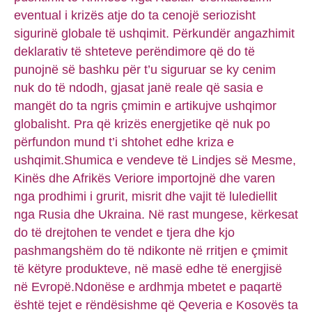
eventual i krizës atje do ta cenojë seriozisht
sigurinë globale të ushqimit. Përkundër angazhimit
deklarativ të shteteve perëndimore që do të
punojnë së bashku për t’u siguruar se ky cenim
nuk do të ndodh, gjasat janë reale që sasia e
mangët do ta ngris çmimin e artikujve ushqimor
globalisht. Pra që krizës energjetike që nuk po
përfundon mund t’i shtohet edhe kriza e
ushqimit.Shumica e vendeve të Lindjes së Mesme,
Kinës dhe Afrikës Veriore importojnë dhe varen
nga prodhimi i grurit, misrit dhe vajit të lulediellit
nga Rusia dhe Ukraina. Në rast mungese, kërkesat
do të drejtohen te vendet e tjera dhe kjo
pashmangshëm do të ndikonte në rritjen e çmimit
të këtyre produkteve, në masë edhe të energjisë
në Evropë.Ndonëse e ardhmja mbetet e paqartë
është tejet e rëndësishme që Qeveria e Kosovës ta