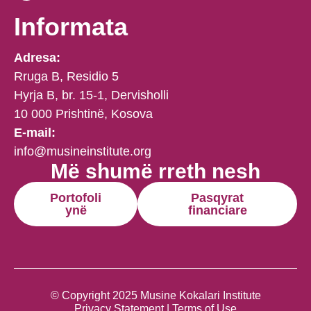
Informata
Adresa:
Rruga B, Residio 5
Hyrja B, br. 15-1, Dervisholli
10 000 Prishtinë, Kosova
E-mail:
info@musineinstitute.org
Më shumë rreth nesh
Portofoli
Pasqyrat
ynë
financiare
© Copyright 2025 Musine Kokalari Institute
Privacy Statement | Terms of Use