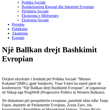
Politika Sociale
Bashkëpunimi Rajonal dhe Integrimi Evropian
Përfshirja Sociale
Ekonomia e Mirëqenies
Ekologjia Sociale
Projekte
Publikime
Akademia
Kontakt
Një Ballkan drejt Bashkimit
Evropian
Drejtori ekzekutiv i Institutit për Politika Sociale “Musine
Kokalari”(IMK), gjatë fundjavës, Visar Ymeri ka marrë pjesë në
konferencën “Një Ballkan drejt Bashkimit Evropian”, të organizuar
në Shkup nga ProgWeB (Progressive Politics in Western Balkans).
Në diskutimet për perspektivën evropiane, panelistë ishin edhe Tanja
Fajon, deputete në Parlamentin Evropian, Zoran Zaev, ish-
kryeministri i Republikës së Maqedonisë Veriore, Tonino Picula,