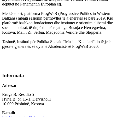
deputet në Parlamentin Evropian etj.
Me këtë rast, platforma ProgWeB (Progressive Politics in Western
Balkans) mbajti sesionin përmbyllës të gjeneratës së parë 2019. Kjo
platformë bashkon fondacionet dhe institutet e orientimit liberal dhe
socialdemokrat, të rinjtë dhe të rejat nga Bosnja e Hercegovina,
Kosova, Mali i Zi, Serbia, Maqedonia Veriore dhe Shqipëria.
Tashmë, Instituti për Politika Sociale “Musine Kokalari” do të jetë
pjesë e gjeneratës së dytë të Akademisë së ProgWeB 2020.
Informata
Adresa:
Rruga B, Residio 5
Hyrja B, br. 15-1, Dervisholli
10 000 Prishtinë, Kosova
E-mail: