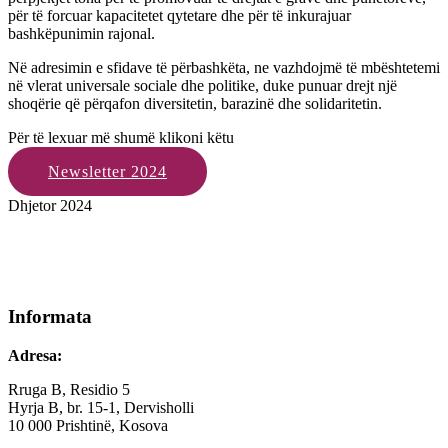
për të forcuar kapacitetet qytetare dhe për të inkurajuar
bashkëpunimin rajonal.
Në adresimin e sfidave të përbashkëta, ne vazhdojmë të mbështetemi
në vlerat universale sociale dhe politike, duke punuar drejt një
shoqërie që përqafon diversitetin, barazinë dhe solidaritetin.
Për të lexuar më shumë klikoni këtu
Newsletter 2024
Dhjetor 2024
Informata
Adresa:
Rruga B, Residio 5
Hyrja B, br. 15-1, Dervisholli
10 000 Prishtinë, Kosova