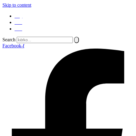
Skip to content
SQ
EN
SR
Search
Facebook-f