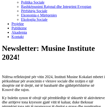
Politika Sociale
Bashkëpunimi Rajonal dhe Integrimi Evropian
Përfshirja Sociale
Ekonomia e Mirëqenies
Ekologjia Sociale
Projekte
Publikime
Akademia
Kontakt
Newsletter: Musine Institute
2024!
Ndërsa reflektojmë për vitin 2024, Instituti Musine Kokalari mbetet i
përkushtuar për avancimin e vlerave sociale dhe nxitjen e një
shoqërie më të drejtë, më të barabartë dhe gjithëpërfshirëse në
Kosovë dhe rajon.
Ky buletin synon të ofrojë një përmbledhje të shkurtër të aktiviteteve
dhe arritjeve tona kryesore gjatë vitit të kaluar, duke theksuar
përpjekjet tona për të promovuar të drejtat e grave dhe punëtorëve,