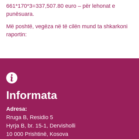
661*170*3=337,507.80 euro – për lehonat e
punësuara.
Më poshtë, vegëza në të cilën mund ta shkarkoni
raportin:
Informata
Adresa:
Rruga B, Residio 5
Hyrja B, br. 15-1, Dervisholli
10 000 Prishtinë, Kosova