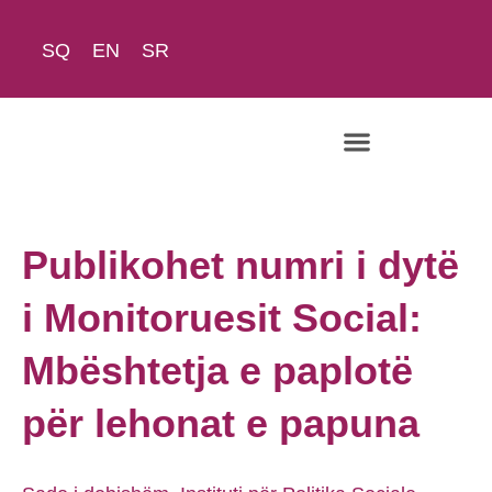
SQ
EN
SR
Rreth Nesh
Publikohet numri i dytë
i Monitoruesit Social:
Mbështetja e paplotë
për lehonat e papuna