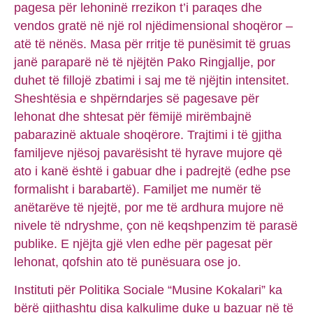
pagesa për lehoninë rrezikon t’i paraqes dhe
vendos gratë në një rol njëdimensional shoqëror –
atë të nënës. Masa për rritje të punësimit të gruas
janë paraparë në të njëjtën Pako Ringjallje, por
duhet të fillojë zbatimi i saj me të njëjtin intensitet.
Sheshtësia e shpërndarjes së pagesave për
lehonat dhe shtesat për fëmijë mirëmbajnë
pabarazinë aktuale shoqërore. Trajtimi i të gjitha
familjeve njësoj pavarësisht të hyrave mujore që
ato i kanë është i gabuar dhe i padrejtë (edhe pse
formalisht i barabartë). Familjet me numër të
anëtarëve të njejtë, por me të ardhura mujore në
nivele të ndryshme, çon në keqshpenzim të parasë
publike. E njëjta gjë vlen edhe për pagesat për
lehonat, qofshin ato të punësuara ose jo.
Instituti për Politika Sociale “Musine Kokalari” ka
bërë gjithashtu disa kalkulime duke u bazuar në të