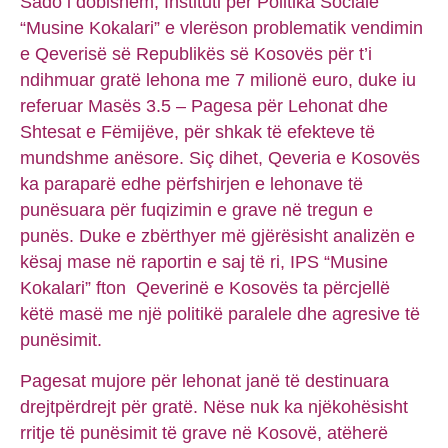
Sado i dobishëm, Instituti për Politika Sociale
“Musine Kokalari” e vlerëson problematik vendimin
e Qeverisë së Republikës së Kosovës për t’i
ndihmuar gratë lehona me 7 milionë euro, duke iu
referuar Masës 3.5 – Pagesa për Lehonat dhe
Shtesat e Fëmijëve, për shkak të efekteve të
mundshme anësore. Siç dihet, Qeveria e Kosovës
ka paraparë edhe përfshirjen e lehonave të
punësuara për fuqizimin e grave në tregun e
punës. Duke e zbërthyer më gjërësisht analizën e
kësaj mase në raportin e saj të ri, IPS “Musine
Kokalari” fton Qeverinë e Kosovës ta përcjellë
këtë masë me një politikë paralele dhe agresive të
punësimit.
Pagesat mujore për lehonat janë të destinuara
drejtpërdrejt për gratë. Nëse nuk ka njëkohësisht
rritje të punësimit të grave në Kosovë, atëherë