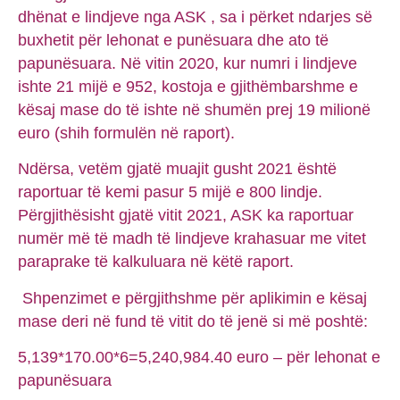
dhënat e lindjeve nga ASK , sa i përket ndarjes së
buxhetit për lehonat e punësuara dhe ato të
papunësuara. Në vitin 2020, kur numri i lindjeve
ishte 21 mijë e 952, kostoja e gjithëmbarshme e
kësaj mase do të ishte në shumën prej 19 milionë
euro (shih formulën në raport).
Ndërsa, vetëm gjatë muajit gusht 2021 është
raportuar të kemi pasur 5 mijë e 800 lindje.
Përgjithësisht gjatë vitit 2021, ASK ka raportuar
numër më të madh të lindjeve krahasuar me vitet
paraprake të kalkuluara në këtë raport.
Shpenzimet e përgjithshme për aplikimin e kësaj
mase deri në fund të vitit do të jenë si më poshtë:
5,139*170.00*6=5,240,984.40 euro – për lehonat e
papunësuara