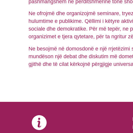
pashmangshëm në përditshmërinë tonë shoqë
Ne ofrojmë dhe organizojmë seminare, tryez
hulumtime e publikime. Qëllimi i këtyre akti
sociale dhe demokratike. Për më tepër, ne pu
organizimet e tjera qytetare, për ta ngritur zë
Ne besojmë në domosdonë e një rrjetëzimi sh
mundëson një debat dhe diskutim më domethë
gjithë dhe të cilat kërkojnë përgjigje universa