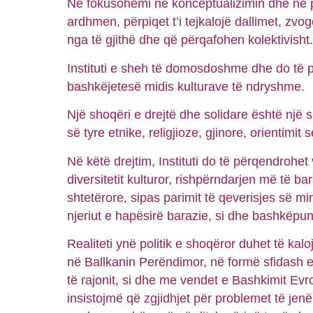
Ne fokusohemi në konceptualizimin dhe në p
ardhmen, përpiqet t’i tejkalojë dallimet, zv
nga të gjithë dhe që përqafohen kolektivisht.
Instituti e sheh të domosdoshme dhe do të p
bashkëjetesë midis kulturave të ndryshme.
Një shoqëri e drejtë dhe solidare është një 
së tyre etnike, religjioze, gjinore, orientimit
Në këtë drejtim, Instituti do të përqendrohet
diversitetit kulturor, rishpërndarjen më të b
shtetërore, sipas parimit të qeverisjes së mirë
njeriut e hapësirë barazie, si dhe bashkëpun
Realiteti ynë politik e shoqëror duhet të kalo
në Ballkanin Perëndimor, në formë sfidash 
të rajonit, si dhe me vendet e Bashkimit Evr
insistojmë që zgjidhjet për problemet të jen