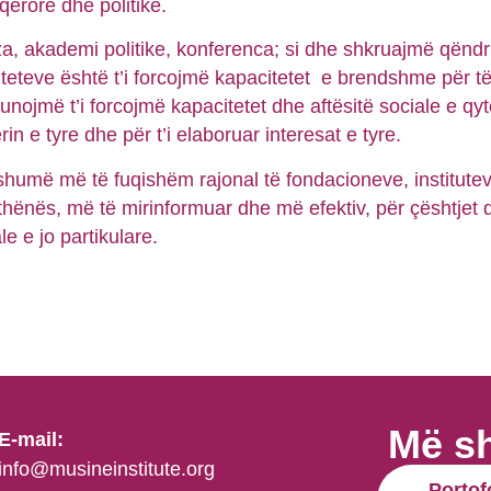
rore dhe politike.
a, akademi politike, konferenca; si dhe shkruajmë qëndr
viteteve është t’i forcojmë kapacitetet e brendshme për t
nojmë t’i forcojmë kapacitetet dhe aftësitë sociale e qyt
rin e tyre dhe për t’i elaboruar interesat e tyre.
umë më të fuqishëm rajonal të fondacioneve, institutev
nës, më të mirinformuar dhe më efektiv, për çështjet d
le e jo partikulare.
Më s
E-mail:
info@musineinstitute.org
Portof