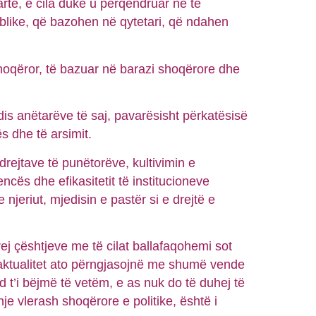
të, e cila duke u përqendruar në të
ublike, që bazohen në qytetari, që ndahen
shoqëror, të bazuar në barazi shoqërore dhe
dis anëtarëve të saj, pavarësisht përkatësisë
rës dhe të arsimit.
drejtave të punëtorëve, kultivimin e
ncës dhe efikasitetit të institucioneve
 njeriut, mjedisin e pastër si e drejtë e
prej çështjeve me të cilat ballafaqohemi sot
 aktualitet ato përngjasojnë me shumë vende
 t’i bëjmë të vetëm, e as nuk do të duhej të
je vlerash shoqërore e politike, është i