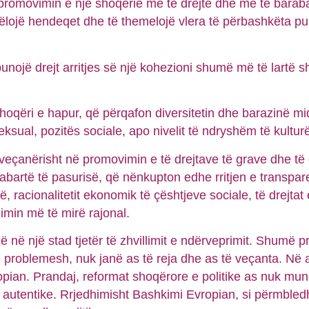
romovimin e një shoqërie më të drejtë dhe më të barabar
ogëlojë hendeqet dhe të themelojë vlera të përbashkëta p
unojë drejt arritjes së një kohezioni shumë më të lartë 
shoqëri e hapur, që përqafon diversitetin dhe barazinë mi
 seksual, pozitës sociale, apo nivelit të ndryshëm të kultu
 veçanërisht në promovimin e të drejtave të grave dhe të 
arabartë të pasurisë, që nënkupton edhe rritjen e transpare
, racionalitetit ekonomik të çështjeve sociale, të drejtat e
imin më të mirë rajonal.
jë në një stad tjetër të zhvillimit e ndërveprimit. Shumë 
e problemesh, nuk janë as të reja dhe as të veçanta. Në
opian. Prandaj, reformat shoqërore e politike as nuk mund
ë autentike. Rrjedhimisht Bashkimi Evropian, si përmbledh