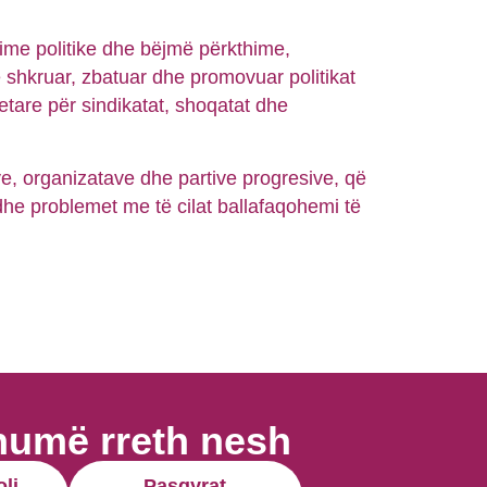
ime politike dhe bëjmë përkthime,
ë shkruar, zbatuar dhe promovuar politikat
etare për sindikatat, shoqatat dhe
e, organizatave dhe partive progresive, që
he problemet me të cilat ballafaqohemi të
humë rreth nesh
oli
Pasqyrat