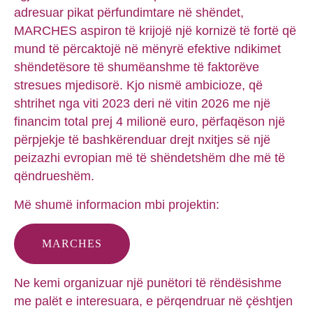
adresuar pikat përfundimtare në shëndet,
MARCHES aspiron të krijojë një kornizë të fortë që
mund të përcaktojë në mënyrë efektive ndikimet
shëndetësore të shumëanshme të faktorëve
stresues mjedisorë. Kjo nismë ambicioze, që
shtrihet nga viti 2023 deri në vitin 2026 me një
financim total prej 4 milionë euro, përfaqëson një
përpjekje të bashkërenduar drejt nxitjes së një
peizazhi evropian më të shëndetshëm dhe më të
qëndrueshëm.
Më shumë informacion mbi projektin:
MARCHES
Ne kemi organizuar një punëtori të rëndësishme
me palët e interesuara, e përqendruar në çështjen