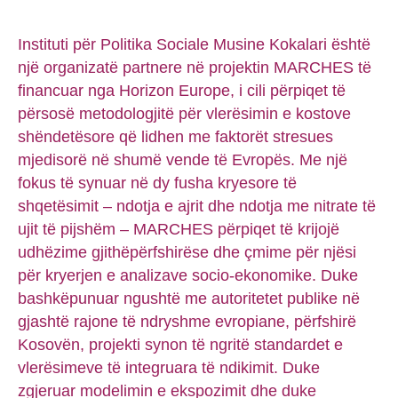
Instituti për Politika Sociale Musine Kokalari është
një organizatë partnere në projektin MARCHES të
financuar nga Horizon Europe, i cili përpiqet të
përsosë metodologjitë për vlerësimin e kostove
shëndetësore që lidhen me faktorët stresues
mjedisorë në shumë vende të Evropës. Me një
fokus të synuar në dy fusha kryesore të
shqetësimit – ndotja e ajrit dhe ndotja me nitrate të
ujit të pijshëm – MARCHES përpiqet të krijojë
udhëzime gjithëpërfshirëse dhe çmime për njësi
për kryerjen e analizave socio-ekonomike. Duke
bashkëpunuar ngushtë me autoritetet publike në
gjashtë rajone të ndryshme evropiane, përfshirë
Kosovën, projekti synon të ngritë standardet e
vlerësimeve të integruara të ndikimit. Duke
zgjeruar modelimin e ekspozimit dhe duke