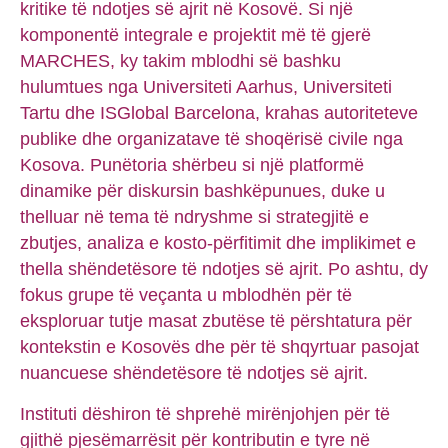
kritike të ndotjes së ajrit në Kosovë. Si një
komponentë integrale e projektit më të gjerë
MARCHES, ky takim mblodhi së bashku
hulumtues nga Universiteti Aarhus, Universiteti
Tartu dhe ISGlobal Barcelona, krahas autoriteteve
publike dhe organizatave të shoqërisë civile nga
Kosova. Punëtoria shërbeu si një platformë
dinamike për diskursin bashkëpunues, duke u
thelluar në tema të ndryshme si strategjitë e
zbutjes, analiza e kosto-përfitimit dhe implikimet e
thella shëndetësore të ndotjes së ajrit. Po ashtu, dy
fokus grupe të veçanta u mblodhën për të
eksploruar tutje masat zbutëse të përshtatura për
kontekstin e Kosovës dhe për të shqyrtuar pasojat
nuancuese shëndetësore të ndotjes së ajrit.
Instituti dëshiron të shprehë mirënjohjen për të
gjithë pjesëmarrësit për kontributin e tyre në