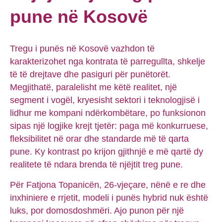
pune në Kosovë
Tregu i punës në Kosovë vazhdon të
karakterizohet nga kontrata të parregullta, shkelje
të të drejtave dhe pasiguri për punëtorët.
Megjithatë, paralelisht me këtë realitet, një
segment i vogël, kryesisht sektori i teknologjisë i
lidhur me kompani ndërkombëtare, po funksionon
sipas një logjike krejt tjetër: paga më konkurruese,
fleksibilitet në orar dhe standarde më të qarta
pune. Ky kontrast po krijon gjithnjë e më qartë dy
realitete të ndara brenda të njëjtit treg pune.
Për Fatjona Topanicën, 26-vjeçare, nënë e re dhe
inxhiniere e rrjetit, modeli i punës hybrid nuk është
luks, por domosdoshmëri. Ajo punon për një