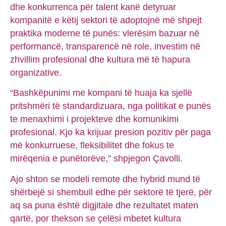
dhe konkurrenca për talent kanë detyruar
kompanitë e këtij sektori të adoptojnë më shpejt
praktika moderne të punës: vlerësim bazuar në
performancë, transparencë në role, investim në
zhvillim profesional dhe kultura më të hapura
organizative.
“Bashkëpunimi me kompani të huaja ka sjellë
pritshmëri të standardizuara, nga politikat e punës
te menaxhimi i projekteve dhe komunikimi
profesional. Kjo ka krijuar presion pozitiv për paga
më konkurruese, fleksibilitet dhe fokus te
mirëqenia e punëtorëve,” shpjegon Çavolli.
Ajo shton se modeli remote dhe hybrid mund të
shërbejë si shembull edhe për sektorë të tjerë, për
aq sa puna është digjitale dhe rezultatet maten
qartë, por thekson se çelësi mbetet kultura