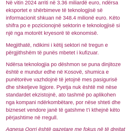
Në vitin 2024 arriti në 3.36 miliardë euro, ndërsa
eksportet e shërbimeve të teknologjisë së
informacionit shkuan në 348.4 milionë euro. Këto
shifra po e pozicionojnë sektorin e teknologjisë si
një nga motorët kryesorë të ekonomisë.
Megjithatë, ndikimi i këtij sektori në tregun e
përgjithshëm të punës mbetet i kufizuar.
Ndërsa teknologjia po dëshmon se puna dinjitoze
është e mundur edhe në Kosovë, shumica e
punëtorëve vazhdojnë të jetojnë mes pasigurisë
dhe shkeljeve ligjore. Pyetja nuk është më nëse
standardet ekzistojnë, ato tashmë po aplikohen
nga kompani ndërkombëtare, por nëse shteti dhe
bizneset vendore janë të gatshme t’i kthejnë këto
përjashtime në rregull.
Agnesa Qorri është gazetare me fokus në të drejtat