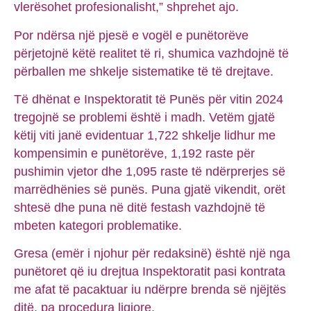
vlerësohet profesionalisht,” shprehet ajo.
Por ndërsa një pjesë e vogël e punëtorëve
përjetojnë këtë realitet të ri, shumica vazhdojnë të
përballen me shkelje sistematike të të drejtave.
Të dhënat e Inspektoratit të Punës për vitin 2024
tregojnë se problemi është i madh. Vetëm gjatë
këtij viti janë evidentuar 1,722 shkelje lidhur me
kompensimin e punëtorëve, 1,192 raste për
pushimin vjetor dhe 1,095 raste të ndërprerjes së
marrëdhënies së punës. Puna gjatë vikendit, orët
shtesë dhe puna në ditë festash vazhdojnë të
mbeten kategori problematike.
Gresa (emër i njohur për redaksinë) është një nga
punëtoret që iu drejtua Inspektoratit pasi kontrata
me afat të pacaktuar iu ndërpre brenda së njëjtës
ditë, pa procedura ligjore.