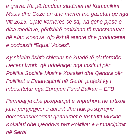
e grave. Ka përfunduar studimet në Komunikim
Masiv dhe Gazetari dhe merret me gazetari që nga
viti 2016. Gjatë karrierës së saj, ka qenë pjesë e
disa mediave, përfshirë emisione të transmetuara
në Klan Kosova. Ajo është autore dhe producente
e podcastit “Equal Voices”.
Ky shkrim është shkruar në kuadë të platformës
Decent ֝Work, që udhëhiqet nga Instituti për
Politika Sociale Musine Kokalari dhe Qendra për
Politikat e Emancipimit në Serbi, projekt ky i
mbështetur nga Europen Fund Balkan – EFB
Përmbajtja dhe pikëpamjet e shprehura në artikull
janë përgjegjësi e autorit dhe nuk pasqyrojnë
domosdoshmërisht qëndrimet e Institutit Musine
Kokalari dhe Qendrws pwr Politikat e Emnacipimit
në Serbi
.