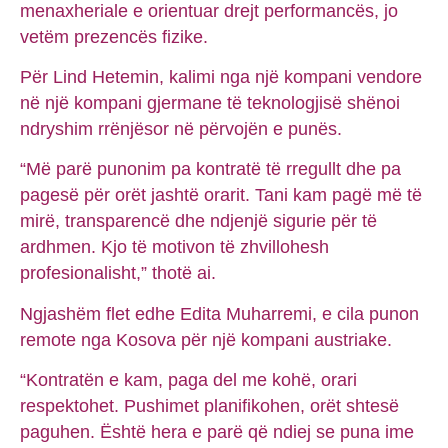
menaxheriale e orientuar drejt performancës, jo
vetëm prezencës fizike.
Për Lind Hetemin, kalimi nga një kompani vendore
në një kompani gjermane të teknologjisë shënoi
ndryshim rrënjësor në përvojën e punës.
“Më parë punonim pa kontratë të rregullt dhe pa
pagesë për orët jashtë orarit. Tani kam pagë më të
mirë, transparencë dhe ndjenjë sigurie për të
ardhmen. Kjo të motivon të zhvillohesh
profesionalisht,” thotë ai.
Ngjashëm flet edhe Edita Muharremi, e cila punon
remote nga Kosova për një kompani austriake.
“Kontratën e kam, paga del me kohë, orari
respektohet. Pushimet planifikohen, orët shtesë
paguhen. Është hera e parë që ndiej se puna ime