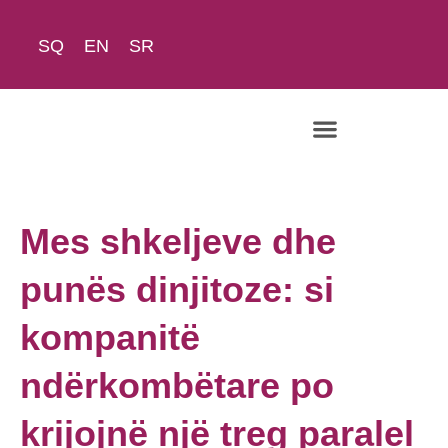
SQ
EN
SR
Rreth Nesh
Mes shkeljeve dhe
punës dinjitoze: si
kompanitë
ndërkombëtare po
krijojnë një treg paralel