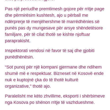
Pas një periudhe premtimesh gojore për rritje page
dhe përmirësim kushtesh, ajo u përball me
ndërprerje të menjëhershme të marrëdhënies së
punës pas dy mungesave për arsye shëndetësore
familjare, për të cilat thotë se kishte njoftuar
paraprakisht.
Inspektorati vendosi në favor të saj dhe gjobiti
punëdhënësin.
“Sot punoj për një kompani gjermane dhe ndihem
shumë më e respektuar. Bizneset në Kosovë ende
nuk e kuptojnë çka do të thotë kulturë
organizative,” thotë ajo.
Paralelisht me këto zhvillime, eksporti i shërbimeve
nga Kosova po shënon rritje të vazhdueshme.