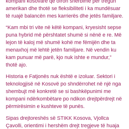
kompani kosovare që ofron shërbime për tregun
amerikan dhe thotë se fleksibiliteti i ka mundësuar
të ruajë balancën mes karrierës dhe jetës familjare.
“Kam mbi tri vite në këtë kompani, kryesisht sepse
puna hybrid më përshtatet shumë si nënë e re. Më
lejon të kaloj më shumë kohë me fëmijën dhe ta
menaxhoj më lehtë jetën familjare. Në vendin ku
kam punuar më parë, kjo nuk ishte e mundur,”
thotë ajo.
Historia e Fatjonës nuk është e izoluar. Sektori i
teknologjisë në Kosovë po shndërrohet në një nga
shembujt më konkretë se si bashkëpunimi me
kompani ndërkombëtare po ndikon drejtpërdrejt në
përmirësimin e kushteve të punës.
Sipas drejtoreshës së STIKK Kosova, Vjollca
Çavolli, orientimi i hershëm drejt tregjeve të huaja