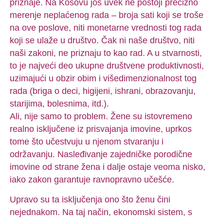
priznaje. Na Kosovu još uvek ne postoji precizno
merenje neplaćenog rada – broja sati koji se troše
na ove poslove, niti monetarne vrednosti tog rada
koji se ulaže u društvo. Čak ni naše društvo, niti
naši zakoni, ne priznaju to kao rad. A u stvarnosti,
to je najveći deo ukupne društvene produktivnosti,
uzimajući u obzir obim i višedimenzionalnost tog
rada (briga o deci, higijeni, ishrani, obrazovanju,
starijima, bolesnima, itd.).
Ali, nije samo to problem. Žene su istovremeno
realno isključene iz prisvajanja imovine, uprkos
tome što učestvuju u njenom stvaranju i
održavanju. Nasleđivanje zajedničke porodične
imovine od strane žena i dalje ostaje veoma nisko,
iako zakon garantuje ravnopravno učešće.
Upravo su ta isključenja ono što ženu čini
nejednakom. Na taj način, ekonomski sistem, s