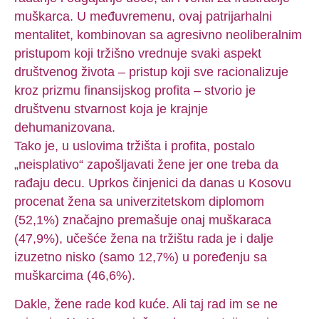
muškarca. U međuvremenu, ovaj patrijarhalni
mentalitet, kombinovan sa agresivno neoliberalnim
pristupom koji tržišno vrednuje svaki aspekt
društvenog života – pristup koji sve racionalizuje
kroz prizmu finansijskog profita – stvorio je
društvenu stvarnost koja je krajnje
dehumanizovana.
Tako je, u uslovima tržišta i profita, postalo
„neisplativo“ zapošljavati žene jer one treba da
rađaju decu. Uprkos činjenici da danas u Kosovu
procenat žena sa univerzitetskom diplomom
(52,1%) značajno premašuje onaj muškaraca
(47,9%), učešće žena na tržištu rada je i dalje
izuzetno nisko (samo 12,7%) u poređenju sa
muškarcima (46,6%).
Dakle, žene rade kod kuće. Ali taj rad im se ne