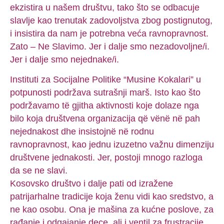
ekzistira u našem društvu, tako što se odbacuje
slavlje kao trenutak zadovoljstva zbog postignutog,
i insistira da nam je potrebna veća ravnopravnost.
Zato – Ne Slavimo. Jer i dalje smo nezadovoljne/i.
Jer i dalje smo nejednake/i.
Instituti za Socijalne Politike “Musine Kokalari” u
potpunosti podržava sutrašnji marš. Isto kao što
podržavamo të gjitha aktivnosti koje dolaze nga
bilo koja društvena organizacija që vënë në pah
nejednakost dhe insistojnë në rodnu
ravnopravnost, kao jednu izuzetno važnu dimenziju
društvene jednakosti. Jer, postoji mnogo razloga
da se ne slavi.
Kosovsko društvo i dalje pati od izražene
patrijarhalne tradicije koja ženu vidi kao sredstvo, a
ne kao osobu. Ona je mašina za kućne poslove, za
rađanje i odgajanje dece, ali i ventil za frustracije