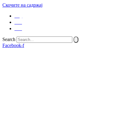
Скочите на садржај
SQ
EN
SR
Search
Facebook-f