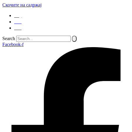
Скочите на садржај
SQ
EN
SR
Search
Facebook-f