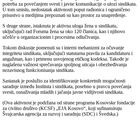
potreba za povećanjem svesti i javne komunikacije o ulozi sindikata.
U tom smislu, nedostatak aktivnosti poput radionica i ograničeno
prisustvo u medijima prepoznati su kao prostor za unapređenje.
S druge strane, istaknuta je aktivna uloga žena u sindikatu,
uključujući rad Foruma žena sa oko 120 članica, kao i njihovo
učešće u organizacionim i procesima odlučivanja.
Tokom diskusije pomenuti su i interni mehanizmi za očuvanje
integriteta sindikata, uključujući statutarna pravila za kandidaturu i
angažman, kao i primenu usvojenog etičkog kodeksa. Takođe je
naglašena važnost sprečavanja spoljnog uticaja i obezbeđivanja
nezavisnog funkcionisanja sindikata.
Sastanak je poslužio za identifikovanje konkretnih mogućnosti
saradnje između Instituta i sindikata, posebno u pravcu povećanja
svesti, osnaživanja mladih i jačanja javne vidljivosti sindikata.
(Ova aktivnost je podržana od strane programa Kosovske fondacije
za civilno društvo (KCSF) „EJA Kosovo“, koji sufinansiraju
Švajcarska agencija za razvoj i saradnju (SDC) i Švedska.)