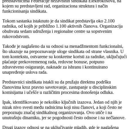
predstavnicima Federacije nezavisnih sindikata Elektrokosova, na
kojem su predstavljeni rad, organizaciona struktura i način
funkcionisanja sindikata.
Tokom sastanka istaknuto je da sindikat predstavlja oko 2.100
radnika, od kojih je približno 1.100 aktivnih članova. Organizacija
obuhvata sedam udruženja i regionalne centre sa sopstvenim
rukovodstvom.
Takođe je naglašeno da su odnosi sa menadžmentom funkcionalni,
što ukazuje na prepoznavanje uloge sindikata od strane vlasnika. U
tom kontekstu, ostvarene su konkretne koristi za radnike, uključujući
plaćanje prekovremenog rada, redovne bonuse, potpuno
zdravstveno osiguranje, naknade za ishranu i kontinuirano
unapređenje uslova rada.
Predstavnici sindikata istakli su da pružaju direktnu podršku
članovima kroz pravno savetovanje, zastupanje u disciplinskim
komisijama i učešće u različitim procesima donošenja odluka.
Ipak, identifikovano je nekoliko ključnih izazova. Jedan od njih je
nizak nivo svesti među radnicima koji nisu članovi, a koji često ne
prepoznaju značaj sindikalnog organizovanja. Ovo utiče i na
unutrašnju dinamiku, jer se pogodnosti često odnose i na nečlanove.
Drugi izazov odnosi se na uključivanje mladih, gde je naglašena