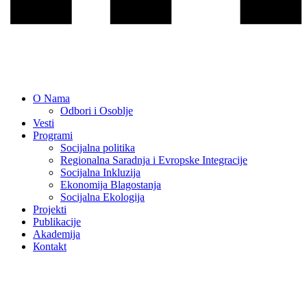
O Nama
Odbori i Osoblje
Vesti
Programi
Socijalna politika
Regionalna Saradnja i Evropske Integracije
Socijalna Inkluzija
Ekonomija Blagostanja
Socijalna Ekologija
Projekti
Publikacije
Akademija
Коntakt