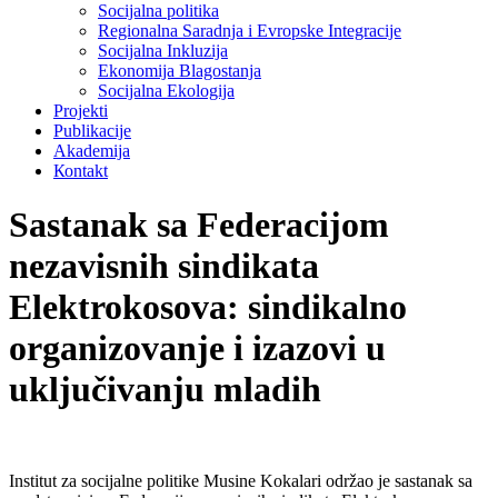
Socijalna politika
Regionalna Saradnja i Evropske Integracije
Socijalna Inkluzija
Ekonomija Blagostanja
Socijalna Ekologija
Projekti
Publikacije
Akademija
Коntakt
Sastanak sa Federacijom
nezavisnih sindikata
Elektrokosova: sindikalno
organizovanje i izazovi u
uključivanju mladih
Institut za socijalne politike Musine Kokalari održao je sastanak sa