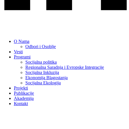
O Nama
Odbori i Osoblje
Vesti
Programi
Socijalna politika
Regionalna Saradnja i Evropske Integracije
Socijalna Inkluzija
Ekonomija Blagostanja
Socijalna Ekologija
Projekti
Publikacije
Akademija
Коntakt