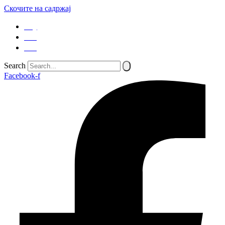
Скочите на садржај
SQ
EN
SR
Search
Facebook-f