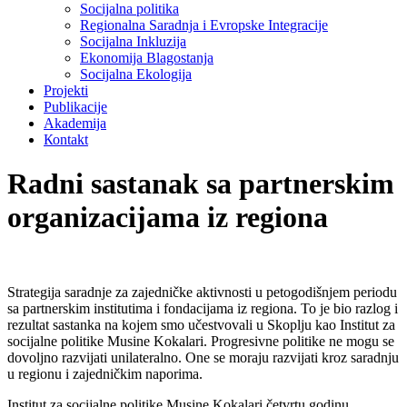
Socijalna politika
Regionalna Saradnja i Evropske Integracije
Socijalna Inkluzija
Ekonomija Blagostanja
Socijalna Ekologija
Projekti
Publikacije
Akademija
Коntakt
Radni sastanak sa partnerskim
organizacijama iz regiona
Strategija saradnje za zajedničke aktivnosti u petogodišnjem periodu
sa partnerskim institutima i fondacijama iz regiona. To je bio razlog i
rezultat sastanka na kojem smo učestvovali u Skoplju kao Institut za
socijalne politike Musine Kokalari. Progresivne politike ne mogu se
dovoljno razvijati unilateralno. One se moraju razvijati kroz saradnju
u regionu i zajedničkim naporima.
Institut za socijalne politike Musine Kokalari četvrtu godinu