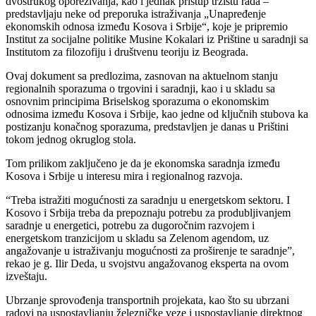
dvostrukog oporezivanja, kao i jednak pristup tržištu rada –
predstavljaju neke od preporuka istraživanja „Unapređenje
ekonomskih odnosa između Kosova i Srbije“, koje je pripremio
Institut za socijalne politike Musine Kokalari iz Prištine u saradnji sa
Institutom za filozofiju i društvenu teoriju iz Beograda.
Ovaj dokument sa predlozima, zasnovan na aktuelnom stanju
regionalnih sporazuma o trgovini i saradnji, kao i u skladu sa
osnovnim principima Briselskog sporazuma o ekonomskim
odnosima između Kosova i Srbije, kao jedne od ključnih stubova ka
postizanju konačnog sporazuma, predstavljen je danas u Prištini
tokom jednog okruglog stola.
Tom prilikom zaključeno je da je ekonomska saradnja između
Kosova i Srbije u interesu mira i regionalnog razvoja.
“Treba istražiti mogućnosti za saradnju u energetskom sektoru. I
Kosovo i Srbija treba da prepoznaju potrebu za produbljivanjem
saradnje u energetici, potrebu za dugoročnim razvojem i
energetskom tranzicijom u skladu sa Zelenom agendom, uz
angažovanje u istraživanju mogućnosti za proširenje te saradnje”,
rekao je g. Ilir Deda, u svojstvu angažovanog eksperta na ovom
izveštaju.
Ubrzanje sprovođenja transportnih projekata, kao što su ubrzani
radovi na uspostavljanju železničke veze i uspostavljanje direktnog