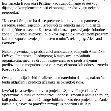
leta između Beograda i Prištine, kao i započinjanje strateškog
dijaloga o komplementarnosti ekonomija, predstavljaju neke od
preporuka.
“Kosovo i Srbija treba da se pretvore iz protivnika u partnere za
saradnju, radeći zajedno i izrađujući zajednički razvojni plan za
četiri opštine na severu Kosova, bilo kroz uspostavljanje slobodne
zone u Severnoj Mitrovici, bilo kroz zajednički investicioni program
kako bi započeli svoje partnerstvo u miru”, rekao je g. Aleksandar
Pavlović.
Nakon prezentacije, predstavnici ambasada Sjedinjenih Američkih
Država, Francuske, Ujedinjenog Kraljevstva, nevladinih
organizacija, medija i drugih, razgovarali su o predstavljenim
predlozima i o mogućnostima za razvoj ekonomskih odnosa između
Kosova i Srbije.
Ova publikacija će biti finalizovana u narednim danima, nakon što
budu uključeni i predlozi učesnika sa okruglog stola.
Izveštaj je sastavljen u okviru projekta „Sprovođenje člana VI
Sporazuma o Putu ka normalizaciji odnosa između Kosova i Srbije“,
koji podržava Peaceful Change Initiative, kao deo projekta „Jačanje
lokalnih glasova za pravičan razvoj“ uz podršku UK Aid.