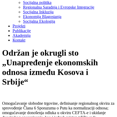
Socijalna politika
Regionalna Saradnja i Evropske Integracije
Socijalna Inkluzija
Ekonomija Blagostanja
Socijalna Ekologija
Projekti
Publikacije
Akademija
Коntakt
Održan je okrugli sto
„Unapređenje ekonomskih
odnosa između Kosova i
Srbije“
Omogućavanje slobodne trgovine, definisanje regionalnog okvira za
sprovođenje Člana 6 Sporazuma o Putu ka normalizaciji odnosa;
omogućavanje donošenja odluka u okviru CEFTA-e i ukidanje