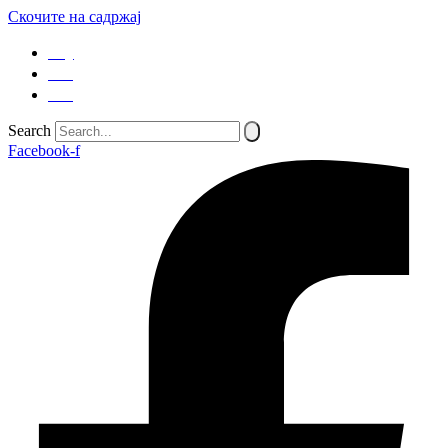
Скочите на садржај
SQ
EN
SR
Search
Facebook-f