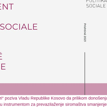
lari“ poziva Vladu Republike Kosovo da prilikom donošen
platu instrumentom za prevazilaženje siromaštva smanjenj