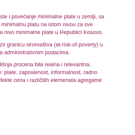
te i povećanje minimalne plate u zemlji, sa
 minimalnu platu na istom nivou za sve
a nivo minimalne plate u Republici Kosovo.
ir granicu siromaštva (at-risk-of-poverty) u
ma administrativnim podacima.
išnja procena bila realna i relevantna.
e: plate, zaposlenost, informalnost, radno
fekte cena i različitih elemenata agregatne