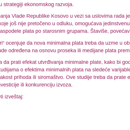
u strategiji ekonomskog razvoja.
anja Vlade Republike Kosovo u vezi sa uslovima rada jes
koje još nije pretočeno u odluku, omogućava jedinstvenu
raspodele plata po starosnim grupama. Štaviše, povećav
ari“ ocenjuje da nova minimalna plata treba da uzme u obz
bude određena na osnovu proseka ili medijane plata pre
 da prati efekat utvrđivanja minimalne plate, kako bi god
 studijama o efektima minimalnih plata na sledeće varijabl
ost prihoda ili siromaštvo. Ove studije treba da prate e
vesticije ili konkurenciju izvoza.
i izveštaj: