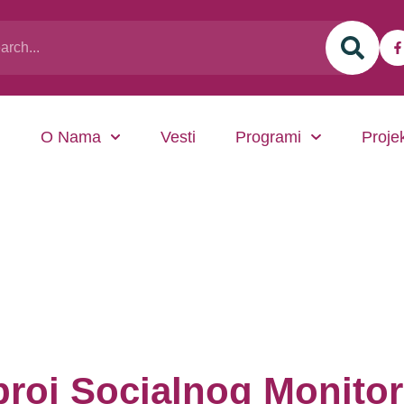
O Nama
Vesti
Programi
Projek
 broj Socialnog Monito