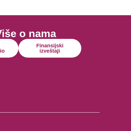
Više o nama
Finansijski
io
izveštaji