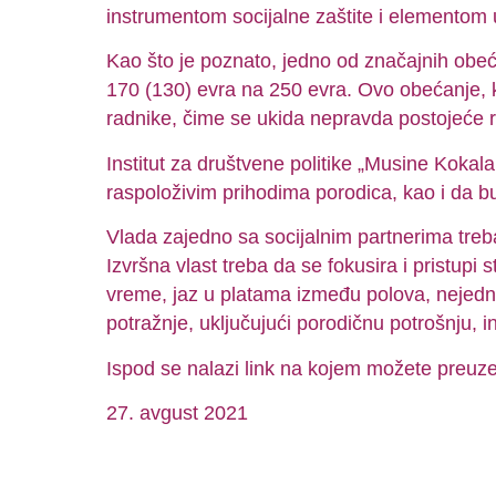
instrumentom socijalne zaštite i elementom 
Kao što je poznato, jedno od značajnih obeć
170 (130) evra na 250 evra. Ovo obećanje, 
radnike, čime se ukida nepravda postojeće 
Institut za društvene politike „Musine Kokal
raspoloživim prihodima porodica, kao i da 
Vlada zajedno sa socijalnim partnerima treba
Izvršna vlast treba da se fokusira i pristupi
vreme, jaz u platama između polova, nejednak
potražnje, uključujući porodičnu potrošnju, in
Ispod se nalazi link na kojem možete preuzet
27. avgust 2021