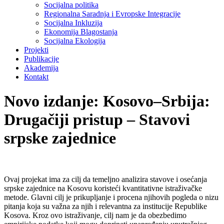
Socijalna politika
Regionalna Saradnja i Evropske Integracije
Socijalna Inkluzija
Ekonomija Blagostanja
Socijalna Ekologija
Projekti
Publikacije
Akademija
Коntakt
Novo izdanje: Kosovo–Srbija:
Drugačiji pristup – Stavovi
srpske zajednice
Ovaj projekat ima za cilj da temeljno analizira stavove i osećanja
srpske zajednice na Kosovu koristeći kvantitativne istraživačke
metode. Glavni cilj je prikupljanje i procena njihovih pogleda o nizu
pitanja koja su važna za njih i relevantna za institucije Republike
Kosova. Kroz ovo istraživanje, cilj nam je da obezbedimo