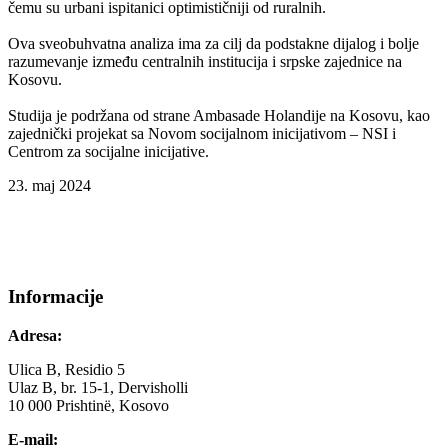
čemu su urbani ispitanici optimističniji od ruralnih.
Ova sveobuhvatna analiza ima za cilj da podstakne dijalog i bolje
razumevanje između centralnih institucija i srpske zajednice na
Kosovu.
Studija je podržana od strane Ambasade Holandije na Kosovu, kao
zajednički projekat sa Novom socijalnom inicijativom – NSI i
Centrom za socijalne inicijative.
23. maj 2024
Informacije
Adresa:
Ulica B, Residio 5
Ulaz B, br. 15-1, Dervisholli
10 000 Prishtinë, Kosovo
E-mail: