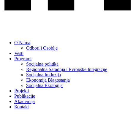
O Nama
Odbori i Osoblje
Vesti
Programi
Socijalna politika
Regionalna Saradnja i Evropske Integracije
Socijalna Inkluzija
Ekonomija Blagostanja
Socijalna Ekologija
Projekti
Publikacije
Akademija
Коntakt