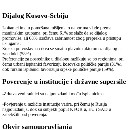
Dijalog Kosovo-Srbija
Ispitanici imaju pomešana mišljenja o naporima vlade prema
manjinskim grupama, pri čemu 61% se slaže da se dijalog
promoviše, ali 68% izražava zabrinutost zbog prepreka u pristupu
uslugama.
Srpska pravoslavna crkva se smatra glavnim akterom za dijalog u
zajednici (58%).
Preferencije za posrednike u dijalogu razlikuju se po regionima, pri
čemu urbani ispitanici favorizuju kosovske političke partije (31%),
dok ruralni ispitanici favorizuju srpske političke partije (59%).
Poverenje u institucije i državne supersile
-Zdravstveni radnici su najpouzdaniji među ispitanicima.
-Povjerenje u različite institucije varira, pri čemu je Rusija
najpouzdanija, dok su subjekti poput KFOR-a, EU i SAD-a
zabeležili pad poverenja.
Okvir samoupravljanja