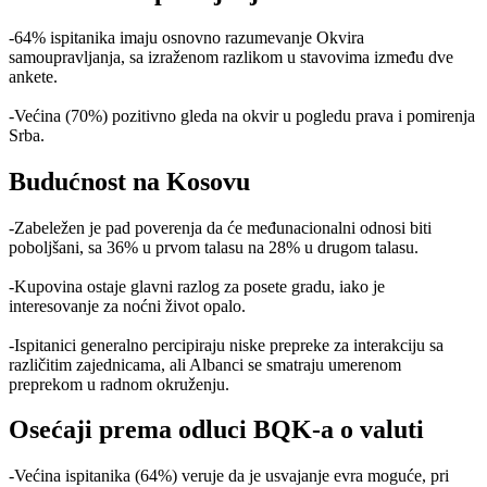
-64% ispitanika imaju osnovno razumevanje Okvira
samoupravljanja, sa izraženom razlikom u stavovima između dve
ankete.
-Većina (70%) pozitivno gleda na okvir u pogledu prava i pomirenja
Srba.
Budućnost na Kosovu
-Zabeležen je pad poverenja da će međunacionalni odnosi biti
poboljšani, sa 36% u prvom talasu na 28% u drugom talasu.
-Kupovina ostaje glavni razlog za posete gradu, iako je
interesovanje za noćni život opalo.
-Ispitanici generalno percipiraju niske prepreke za interakciju sa
različitim zajednicama, ali Albanci se smatraju umerenom
preprekom u radnom okruženju.
Osećaji prema odluci BQK-a o valuti
-Većina ispitanika (64%) veruje da je usvajanje evra moguće, pri