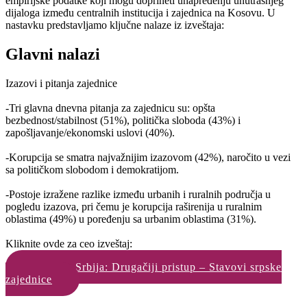
empirijske podatke koji mogu doprineti unapređenju unutrašnjeg
dijaloga između centralnih institucija i zajednica na Kosovu. U
nastavku predstavljamo ključne nalaze iz izveštaja:
Glavni nalazi
Izazovi i pitanja zajednice
-Tri glavna dnevna pitanja za zajednicu su: opšta
bezbednost/stabilnost (51%), politička sloboda (43%) i
zapošljavanje/ekonomski uslovi (40%).
-Korupcija se smatra najvažnijim izazovom (42%), naročito u vezi
sa političkom slobodom i demokratijom.
-Postoje izražene razlike između urbanih i ruralnih područja u
pogledu izazova, pri čemu je korupcija raširenija u ruralnim
oblastima (49%) u poređenju sa urbanim oblastima (31%).
Kliknite ovde za ceo izveštaj:
Kosovo-Srbija: Drugačiji pristup – Stavovi srpske
zajednice