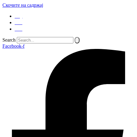
Скочите на садржај
SQ
EN
SR
Search
Facebook-f