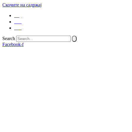
Скочите на садржај
SQ
EN
SR
Search
Facebook-f