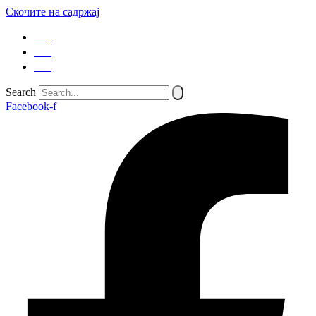
Скочите на садржај
SQ
EN
SR
Search
Facebook-f