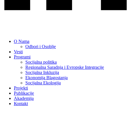
O Nama
Odbori i Osoblje
Vesti
Programi
Socijalna politika
Regionalna Saradnja i Evropske Integracije
Socijalna Inkluzija
Ekonomija Blagostanja
Socijalna Ekologija
Projekti
Publikacije
Akademija
Коntakt