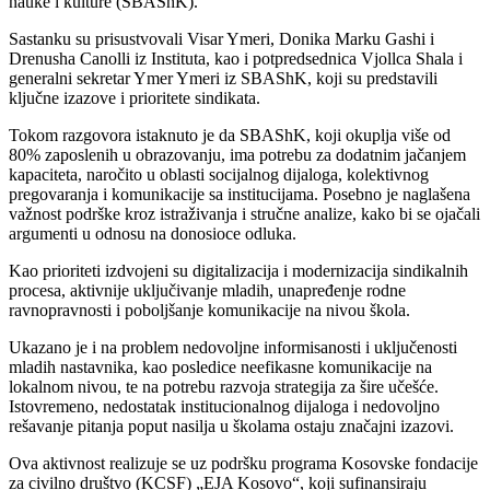
nauke i kulture (SBAShK).
Sastanku su prisustvovali Visar Ymeri, Donika Marku Gashi i
Drenusha Canolli iz Instituta, kao i potpredsednica Vjollca Shala i
generalni sekretar Ymer Ymeri iz SBAShK, koji su predstavili
ključne izazove i prioritete sindikata.
Tokom razgovora istaknuto je da SBAShK, koji okuplja više od
80% zaposlenih u obrazovanju, ima potrebu za dodatnim jačanjem
kapaciteta, naročito u oblasti socijalnog dijaloga, kolektivnog
pregovaranja i komunikacije sa institucijama. Posebno je naglašena
važnost podrške kroz istraživanja i stručne analize, kako bi se ojačali
argumenti u odnosu na donosioce odluka.
Kao prioriteti izdvojeni su digitalizacija i modernizacija sindikalnih
procesa, aktivnije uključivanje mladih, unapređenje rodne
ravnopravnosti i poboljšanje komunikacije na nivou škola.
Ukazano je i na problem nedovoljne informisanosti i uključenosti
mladih nastavnika, kao posledice neefikasne komunikacije na
lokalnom nivou, te na potrebu razvoja strategija za šire učešće.
Istovremeno, nedostatak institucionalnog dijaloga i nedovoljno
rešavanje pitanja poput nasilja u školama ostaju značajni izazovi.
Ova aktivnost realizuje se uz podršku programa Kosovske fondacije
za civilno društvo (KCSF) „EJA Kosovo“, koji sufinansiraju