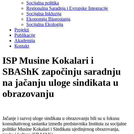
Socijalna politika
Regionalna Saradnja i Evropske Integracije
Socijalna Inkluzija
Ekonomija Blagostanja
Socijalna Ekologija
Projekti
Publikacije
Akademija
Коntakt
ISP Musine Kokalari i
SBAShK započinju saradnju
na jačanju uloge sindikata u
obrazovanju
Jačanje i razvoj uloge sindikata u obrazovanju bili su u fokusu
konsultativnog sastanka između predstavnika Instituta za socijalne
politike Musine Kokalari i Sindikata ujedinjenog obrazovanja,