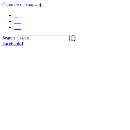
Скочите на садржај
SQ
EN
SR
Search
Facebook-f