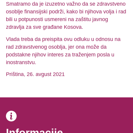
Smatramo da je izuzetno važno da se zdravstveno
osoblje finansijski podrži, kako bi njihova volja i rad
bili u potpunosti usmereni na zaštitu javnog
zdravlja za sve građane Kosova.
Vlada treba da preispita ovu odluku u odnosu na
rad zdravstvenog osoblja, jer ona može da
podstakne njihov interes za traženjem posla u
inostranstvu.
Priština, 26. avgust 2021
Informacije