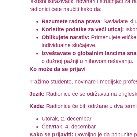
iskusni istraživački novinari i stručnjaci za 
radionici ćete naučiti kako da:
Razumete radna prava
: Savladate kl
Koristite podatke za veći uticaj:
Iskor
Oblikujete narativ:
Primenujete etičke 
individualne slučajeve.
Izveštavate o globalnim lancima sn
o dužnoj pažnji u njihovom rešavanju.
Ko može da se prijavi
Tražimo studente, novinare i medijske profesi
Jezik:
Radionice će se održavati na englesk
Kada:
Radionice će biti održane u dva termi
Utorak, 2. decembar
Četvrtak, 4. decembar
Kako se prijaviti:
Dovoljno je da popunite
p