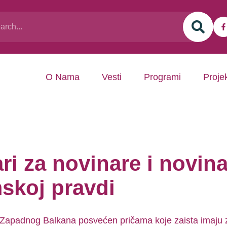
O Nama
Vesti
Programi
Projek
ari za novinare i novin
skoj pravdi
c iz Zapadnog Balkana posvećen pričama koje zaista imaju