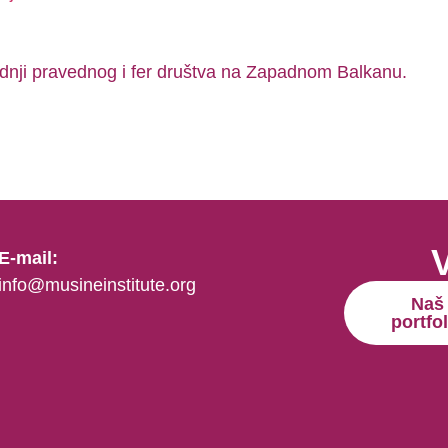
radnji pravednog i fer društva na Zapadnom Balkanu.
E-mail:
info@musineinstitute.org
Naš
portfol