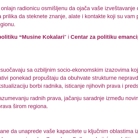
 onlajn radionicu osmišljenu da ojača vaše izveštavanje
prilika da steknete znanje, alate i kontakte koji su vam
egionu.
politiku “Musine Kokalari
” i
Centar za politiku emanci
suočavaju sa ozbiljnim socio-ekonomskim izazovima koji
tivi ponekad propuštaju da obuhvate strukturne nepravde.
ualizaciju borbi radnika, isticanje njihovih prava i predst
umevanju radnih prava, jačanju saradnje između novinara
prava širom regiona.
ane da unaprede vaše kapacitete u ključnim oblastima i