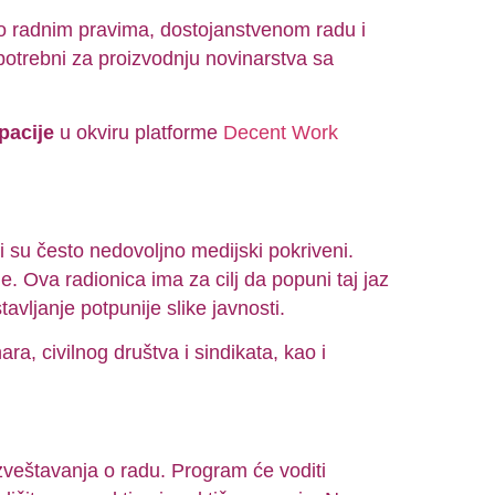
 o radnim pravima, dostojanstvenom radu i
 potrebni za proizvodnju novinarstva sa
pacije
u okviru platforme
Decent Work
 su često nedovoljno medijski pokriveni.
 Ova radionica ima za cilj da popuni taj jaz
avljanje potpunije slike javnosti.
, civilnog društva i sindikata, kao i
zveštavanja o radu. Program će voditi