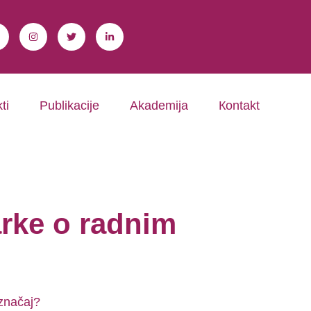
ti
Publikacije
Akademija
Коntakt
arke o radnim
 značaj?