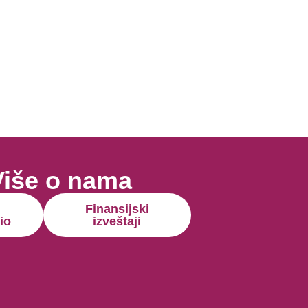
Više o nama
Finansijski
io
izveštaji