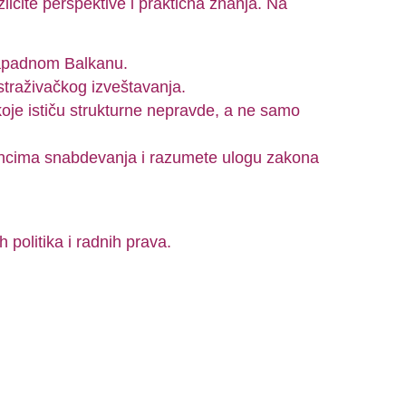
zličite perspektive i praktična znanja. Na
Zapadnom Balkanu.
straživačkog izveštavanja.
 koje ističu strukturne nepravde, a ne samo
 lancima snabdevanja i razumete ulogu zakona
 politika i radnih prava.