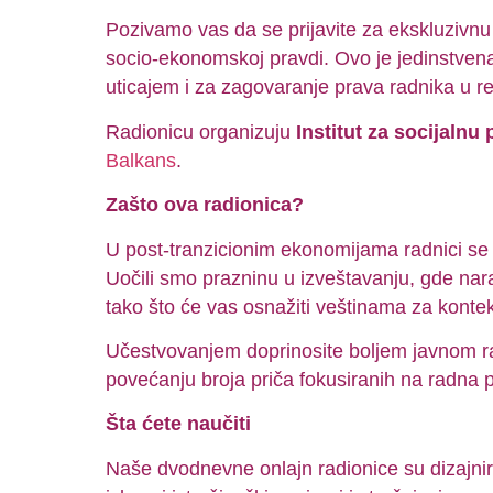
Pozivamo vas da se prijavite za ekskluzivnu
socio-ekonomskoj pravdi. Ovo je jedinstvena 
uticajem i za zagovaranje prava radnika u r
Radionicu organizuju
Institut za socijalnu 
Balkans
.
Zašto ova radionica?
U post-tranzicionim ekonomijama radnici se 
Uočili smo prazninu u izveštavanju, gde nara
tako što će vas osnažiti veštinama za kontekst
Učestvovanjem doprinosite boljem javnom raz
povećanju broja priča fokusiranih na radna 
Šta ćete naučiti
Naše dvodnevne onlajn radionice su dizajnir