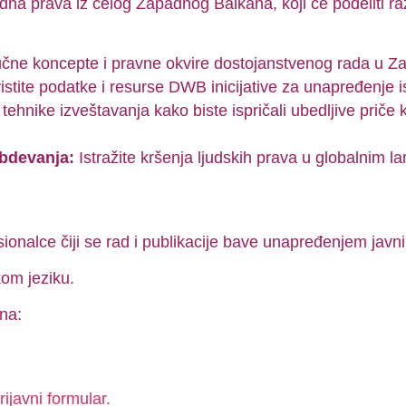
radna prava iz celog Zapadnog Balkana, koji će podeliti ra
jučne koncepte i pravne okvire dostojanstvenog rada u 
istite podatke i resurse DWB inicijative za unapređenje i
tehnike izveštavanja kako biste ispričali ubedljive priče
abdevanja:
Istražite kršenja ljudskih prava u globalnim
onalce čiji se rad i publikacije bave unapređenjem javnih
om jeziku.
na:
rijavni formular.