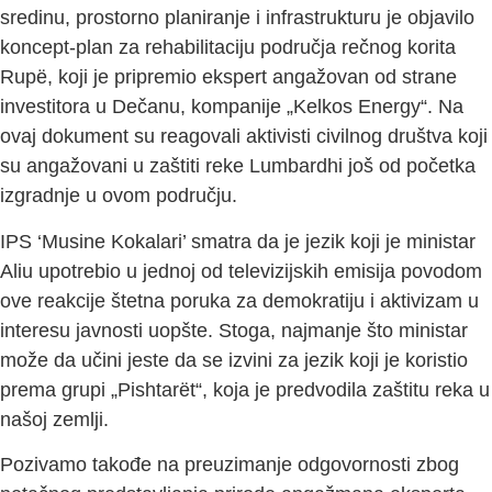
sredinu, prostorno planiranje i infrastrukturu je objavilo
koncept-plan za rehabilitaciju područja rečnog korita
Rupë, koji je pripremio ekspert angažovan od strane
investitora u Dečanu, kompanije „Kelkos Energy“. Na
ovaj dokument su reagovali aktivisti civilnog društva koji
su angažovani u zaštiti reke Lumbardhi još od početka
izgradnje u ovom području.
IPS ‘Musine Kokalari’ smatra da je jezik koji je ministar
Aliu upotrebio u jednoj od televizijskih emisija povodom
ove reakcije štetna poruka za demokratiju i aktivizam u
interesu javnosti uopšte. Stoga, najmanje što ministar
može da učini jeste da se izvini za jezik koji je koristio
prema grupi „Pishtarët“, koja je predvodila zaštitu reka u
našoj zemlji.
Pozivamo takođe na preuzimanje odgovornosti zbog