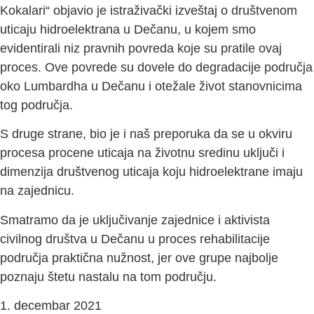
Kokalari“ objavio je istraživački izveštaj o društvenom
uticaju hidroelektrana u Dečanu, u kojem smo
evidentirali niz pravnih povreda koje su pratile ovaj
proces. Ove povrede su dovele do degradacije područja
oko Lumbardha u Dečanu i otežale život stanovnicima
tog područja.
S druge strane, bio je i naš preporuka da se u okviru
procesa procene uticaja na životnu sredinu uključi i
dimenzija društvenog uticaja koju hidroelektrane imaju
na zajednicu.
Smatramo da je uključivanje zajednice i aktivista
civilnog društva u Dečanu u proces rehabilitacije
područja praktična nužnost, jer ove grupe najbolje
poznaju štetu nastalu na tom području.
1. decembar 2021