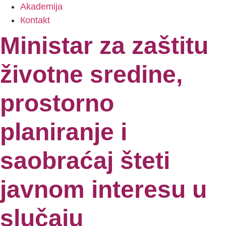
Akademija
Коntakt
Ministar za zaštitu
životne sredine,
prostorno
planiranje i
saobraćaj šteti
javnom interesu u
slučaju