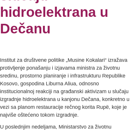
hidroelektrana u
Dečanu
Institut za društvene politike „Musine Kokalari“ izražava
protivljenje ponašanju i izjavama ministra za životnu
sredinu, prostorno planiranje i infrastrukturu Republike
Kosovo, gospodina Liburna Aliua, odnosno
institucionalnoj reakciji na građanski aktivizam u slučaju
izgradnje hidroelektrana u kanjonu Dečana, konkretno u
vezi sa planom restauracije rečnog korita Rupë, koje je
najviše oštećeno tokom izgradnje.
U poslednjim nedeljama, Ministarstvo za životnu