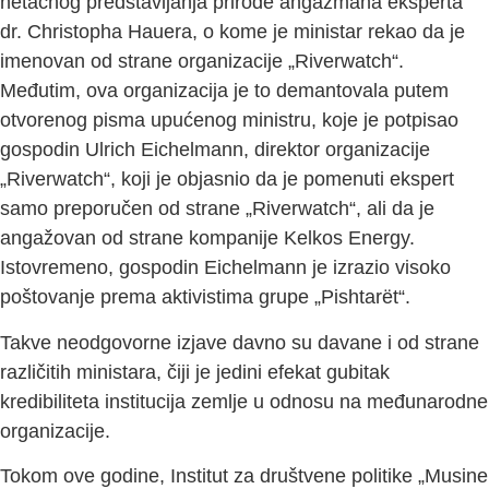
netačnog predstavljanja prirode angažmana eksperta
dr. Christopha Hauera, o kome je ministar rekao da je
imenovan od strane organizacije „Riverwatch“.
Međutim, ova organizacija je to demantovala putem
otvorenog pisma upućenog ministru, koje je potpisao
gospodin Ulrich Eichelmann, direktor organizacije
„Riverwatch“, koji je objasnio da je pomenuti ekspert
samo preporučen od strane „Riverwatch“, ali da je
angažovan od strane kompanije Kelkos Energy.
Istovremeno, gospodin Eichelmann je izrazio visoko
poštovanje prema aktivistima grupe „Pishtarët“.
Takve neodgovorne izjave davno su davane i od strane
različitih ministara, čiji je jedini efekat gubitak
kredibiliteta institucija zemlje u odnosu na međunarodne
organizacije.
Tokom ove godine, Institut za društvene politike „Musine