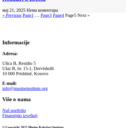
мај 21, 2025
Нема коментара
« Previous
Page
1
…
Page
3
Page
4
Page
5
Next »
Informacije
Adresa:
Ulica B, Residio 5
Ulaz B, br. 15-1, Dervisholli
10 000 Prishtinë, Kosovo
E-mail:
info@musineinstitute.org
Više o nama
Naš portfolio
Finansijski izveštaji
© Copyright 2025 Musine Kokalari Institute