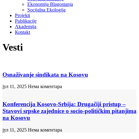
Ekonomija Blagostanja
Socijalna Ekologija
Projekti
Publikacije
Akademija
Коntakt
Vesti
Osnaživanje sindikata na Kosovu
јул 11, 2025
Нема коментара
Konferencija Kosovo-Srbija: Drugačiji pristup –
Stavovi srpske zajednice o socio-političkim pitanjima
na Kosovu
јул 11, 2025
Нема коментара