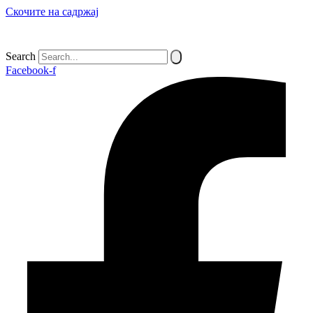
Скочите на садржај
SQ
EN
SR
Search
Facebook-f