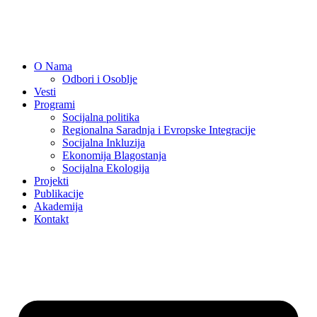
O Nama
Odbori i Osoblje
Vesti
Programi
Socijalna politika
Regionalna Saradnja i Evropske Integracije
Socijalna Inkluzija
Ekonomija Blagostanja
Socijalna Ekologija
Projekti
Publikacije
Akademija
Коntakt