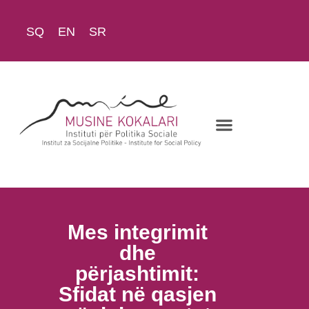
SQ
EN
SR
Rreth Nesh
Mes integrimit
S
dhe
Go
përjashtimit:
Shq
Sfidat në qasjen