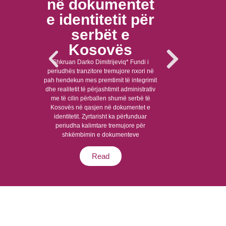
në dokumentet
p
e identitetit për
pa
serbët e
Kosovës
Shkruan 
narrativ
Shkruan Darko Dimitrijeviq* Fundi i
dallimet
periudhës tranzitore tremujore nxori në
ndërprer
pah hendekun mes premtimit të integrimit
papunësia dh
dhe realitetit të përjashtimit administrativ
si shqiptar
me të cilin përballen shumë serbë të
e Pejës. 
Kosovës në qasjen në dokumentet e
që për
identitetit. Zyrtarisht ka përfunduar
periudha kalimtare tremujore për
shkëmbimin e dokumenteve
Read