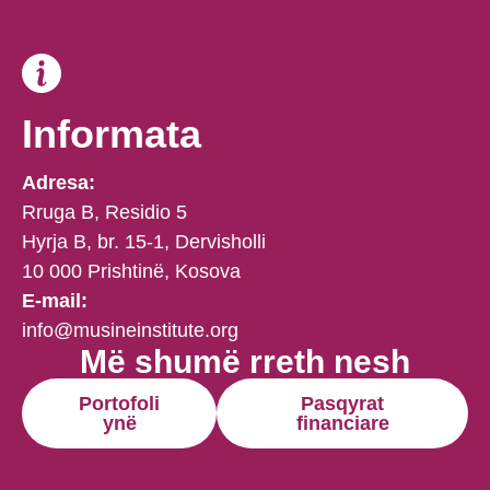
Informata
Adresa:
Rruga B, Residio 5
Hyrja B, br. 15-1, Dervisholli
10 000 Prishtinë, Kosova
E-mail:
info@musineinstitute.org
Më shumë rreth nesh
Portofoli
Pasqyrat
ynë
financiare